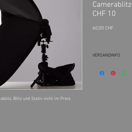
Camerablitz
CHF 10
Preis
60,00 CHF
VERSANDINFO
Abholung im Fotostudi
litz, Blitz und Stativ nicht im Preis 