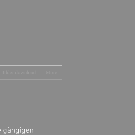
s Bilder download
More
le gängigen