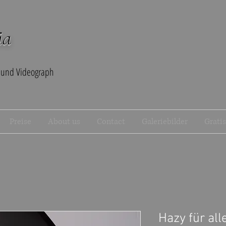
ia
 und Videograph
Preise
About us
Contact
Galeriebilder
Grati
Hazy für al